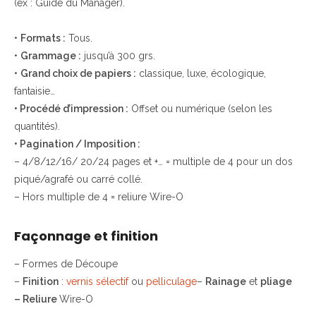
(ex : Guide du Manager).
•
Formats :
Tous.
•
Grammage :
jusqu’à 300 grs.
•
Grand choix de papiers :
classique, luxe, écologique,
fantaisie…
• Procédé d’impression :
Offset ou numérique (selon les
quantités).
• Pagination / Imposition :
– 4/8/12/16/ 20/24 pages et +… = multiple de 4 pour un dos
piqué/agrafé ou carré collé.
– Hors multiple de 4 = reliure Wire-O
Façonnage et finition
– Formes de Découpe
–
Finition
:
vernis sélectif
ou
pelliculage
–
Rainage
et
pliage
– Reliure
Wire-O